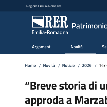
Vai al contenuto
Vai alla navigazione
Vai al footer
Regione Emilia-Romagna
Patrimonio
Argomenti
Novità
Se
Home
Novità
Notizie
2026
“Bre
/
/
/
/
Salta al contenuto
“Breve storia di 
approda a Marza