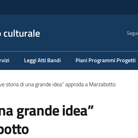
 culturale
Segui
rvizi
Leggi Atti Bandi
Piani Programmi Progetti
ve storia di una grande idea” approda a Marzabotto
una grande idea”
botto