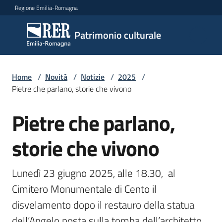
Vai al contenuto
Vai alla navigazione
Vai al footer
Regione Emilia-Romagna
Patrimonio
Patrimonio culturale
culturale
Home
/
Novità
/
Notizie
/
2025
/
Argomenti
Pietre che parlano, storie che vivono
Pietre che parlano,
Salta al contenuto
Novità
storie che vivono
Servizi
Lunedì 23 giugno 2025, alle 18.30,  al 
Cimitero Monumentale di Cento il 
Leggi
disvelamento dopo il restauro della statua 
Atti
Bandi
dell’Angelo posta sulla tomba dell’architetto 