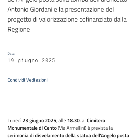
Antonio Giordani e la presentazione del 
Piani
progetto di valorizzazione cofinanziato dalla 
Programmi
Regione
Progetti
Data
:
19 giugno 2025
Mediateca
Giuseppe
Condividi
Vedi azioni
Guglielmi
Seguici
su
Introduzione
Lunedì
23 giugno 2025
, alle
18.30
, al
Cimitero
Monumentale di Cento
(Via Armellini) è prevista la
cerimonia di disvelamento della statua dell’Angelo posta