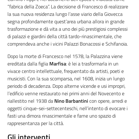
“fabrica della Zoeca”. La decisione di Francesco di realizzare
la sua nuova residenza lungo l’asse viario della Giovecca
segna profondamente quest’area urbana allora in grande
trasformazione e dà vita a uno dei più prestigiosi complessi
di palazzi e giardini della città tardo-rinascimentale, che
comprendeva anche i vicini Palazzi Bonacossi e Schifanoia.
Dopo la morte di Francesco nel 1578, la Palazzina viene
ereditata dalla figlia
Marfisa
: è lei a trasformarla in un
vivace centro intellettuale, frequentato da artisti, poeti e
musicisti. Con la sua scomparsa, nel 1608, inizia un lungo
periodo di decadenza. Dopo alterne vicende e usi impropri,
l’edificio venne restaurato nei primi anni del Novecento e
riallestito nel 1938 da
Nino Barbantini
con opere, arredi e
oggetti cinque-sei-settecenteschi, nell’intento di evocare i
fasti una dimora rinascimentale e farne uno spazio di
rappresentanza per la città.
Gli interventi