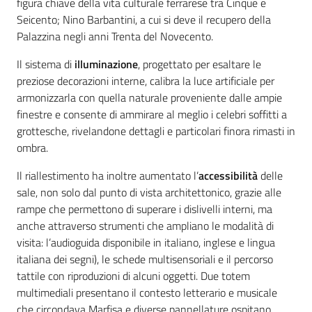
figura chiave della vita culturale ferrarese tra Cinque e
Seicento; Nino Barbantini, a cui si deve il recupero della
Palazzina negli anni Trenta del Novecento.
Il sistema di
illuminazione
, progettato per esaltare le
preziose decorazioni interne, calibra la luce artificiale per
armonizzarla con quella naturale proveniente dalle ampie
finestre e consente di ammirare al meglio i celebri soffitti a
grottesche, rivelandone dettagli e particolari finora rimasti in
ombra.
Il riallestimento ha inoltre aumentato l’
accessibilità
delle
sale, non solo dal punto di vista architettonico, grazie alle
rampe che permettono di superare i dislivelli interni, ma
anche attraverso strumenti che ampliano le modalità di
visita: l’audioguida disponibile in italiano, inglese e lingua
italiana dei segni), le schede multisensoriali e il percorso
tattile con riproduzioni di alcuni oggetti. Due totem
multimediali presentano il contesto letterario e musicale
che circondava Marfisa e diverse pannellature ospitano