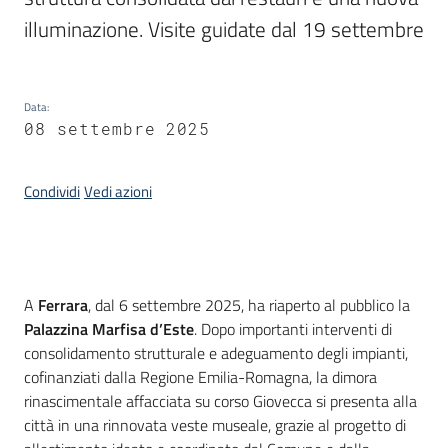
illuminazione. Visite guidate dal 19 settembre
Piani
Programmi
Progetti
Data
:
08 settembre 2025
Condividi
Vedi azioni
Mediateca
Giuseppe
Guglielmi
Introduzione
A
Ferrara
, dal 6 settembre 2025, ha riaperto al pubblico la
Palazzina Marfisa d’Este
. Dopo importanti interventi di
consolidamento strutturale e adeguamento degli impianti,
Seguici
cofinanziati dalla Regione Emilia-Romagna, la dimora
su
rinascimentale affacciata su corso Giovecca si presenta alla
città in una rinnovata veste museale, grazie al progetto di