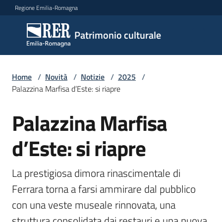
Vai al contenuto
Vai alla navigazione
Vai al footer
Regione Emilia-Romagna
Patrimonio
Patrimonio culturale
culturale
Home
/
Novità
/
Notizie
/
2025
/
Argomenti
Palazzina Marfisa d’Este: si riapre
Palazzina Marfisa
Salta al contenuto
Novità
d’Este: si riapre
Servizi
La prestigiosa dimora rinascimentale di 
Ferrara torna a farsi ammirare dal pubblico 
Leggi
con una veste museale rinnovata, una 
Atti
Bandi
struttura consolidata dai restauri e una nuova 