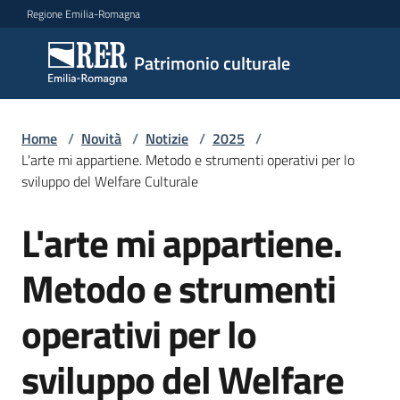
Vai al contenuto
Vai alla navigazione
Vai al footer
Regione Emilia-Romagna
Patrimonio
Patrimonio culturale
culturale
Home
/
Novità
/
Notizie
/
2025
/
Argomenti
L'arte mi appartiene. Metodo e strumenti operativi per lo
sviluppo del Welfare Culturale
L'arte mi appartiene.
Novità
Salta al contenuto
Metodo e strumenti
Servizi
operativi per lo
Leggi
sviluppo del Welfare
Atti
Bandi