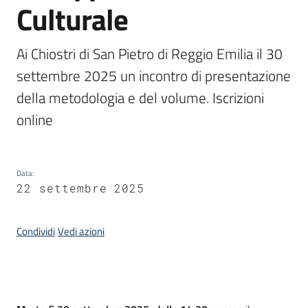
Culturale
Piani
Programmi
Ai Chiostri di San Pietro di Reggio Emilia il 30 
Progetti
settembre 2025 un incontro di presentazione 
della metodologia e del volume. Iscrizioni 
online
Mediateca
Giuseppe
Data
:
Guglielmi
22 settembre 2025
Condividi
Vedi azioni
Seguici
su