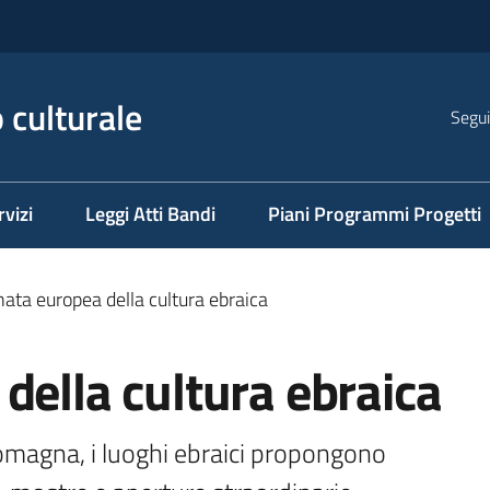
 culturale
Segui
rvizi
Leggi Atti Bandi
Piani Programmi Progetti
nata europea della cultura ebraica
della cultura ebraica
omagna, i luoghi ebraici propongono 