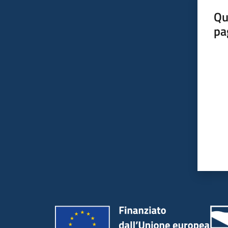
Qu
pa
Valut