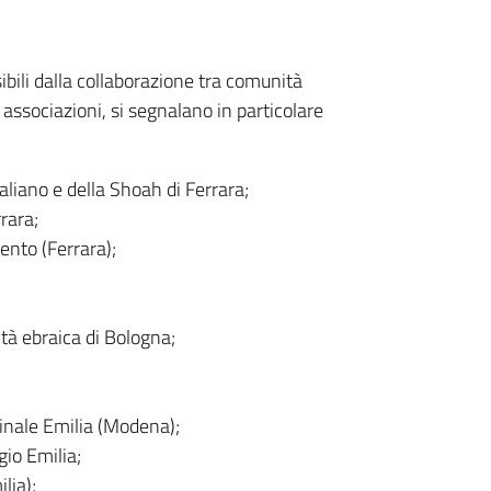
sibili dalla collaborazione tra comunità
 e associazioni, si segnalano in particolare
liano e della Shoah di Ferrara;
rara;
ento (Ferrara);
tà ebraica di Bologna;
Finale Emilia (Modena);
gio Emilia;
lia);