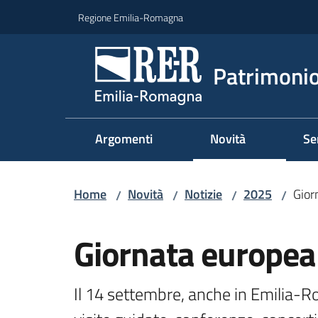
Vai al contenuto
Vai alla navigazione
Vai al footer
Regione Emilia-Romagna
Patrimonio
Argomenti
Novità
Se
Home
Novità
Notizie
2025
Gior
/
/
/
/
Salta al contenuto
Giornata europea 
Il 14 settembre, anche in Emilia-R