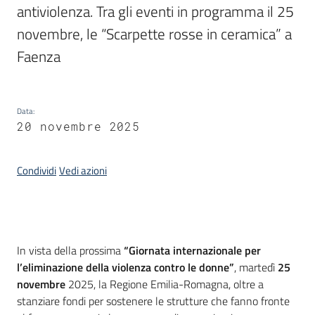
antiviolenza. Tra gli eventi in programma il 25 
novembre, le “Scarpette rosse in ceramica” a 
Piani
Programmi
Faenza
Progetti
Data
:
20 novembre 2025
Mediateca
Condividi
Vedi azioni
Giuseppe
Guglielmi
Introduzione
Seguici
In vista della prossima
“Giornata internazionale per
su
l’eliminazione della violenza contro le donne”
, martedì
25
novembre
2025, la Regione Emilia-Romagna, oltre a
stanziare fondi per sostenere le strutture che fanno fronte