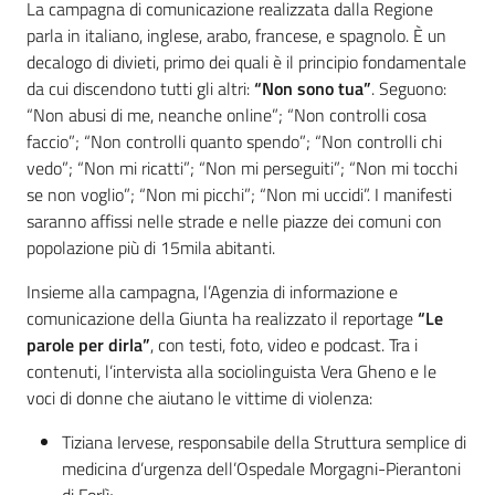
La campagna di comunicazione realizzata dalla Regione
parla in italiano, inglese, arabo, francese, e spagnolo. È un
decalogo di divieti, primo dei quali è il principio fondamentale
da cui discendono tutti gli altri:
“Non sono tua”
. Seguono:
“Non abusi di me, neanche online”; “Non controlli cosa
faccio”; “Non controlli quanto spendo”; “Non controlli chi
vedo”; “Non mi ricatti”; “Non mi perseguiti”; “Non mi tocchi
se non voglio”; “Non mi picchi”; “Non mi uccidi”. I manifesti
saranno affissi nelle strade e nelle piazze dei comuni con
popolazione più di 15mila abitanti.
Insieme alla campagna, l’Agenzia di informazione e
comunicazione della Giunta ha realizzato il reportage
“Le
parole per dirla”
, con testi, foto, video e podcast. Tra i
contenuti, l’intervista alla sociolinguista Vera Gheno e le
voci di donne che aiutano le vittime di violenza:
Tiziana Iervese, responsabile della Struttura semplice di
medicina d’urgenza dell’Ospedale Morgagni-Pierantoni
di Forlì;