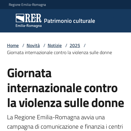
Vai al contenuto
Vai alla navigazione
Vai al footer
Regione Emilia-Romagna
Patrimonio
Patrimonio culturale
culturale
Home
/
Novità
/
Notizie
/
2025
/
Argomenti
Giornata internazionale contro la violenza sulle donne
Giornata
Salta al contenuto
Novità
internazionale contro
la violenza sulle donne
Servizi
Leggi
La Regione Emilia-Romagna avvia una 
Atti
campagna di comunicazione e finanzia i centri 
Bandi