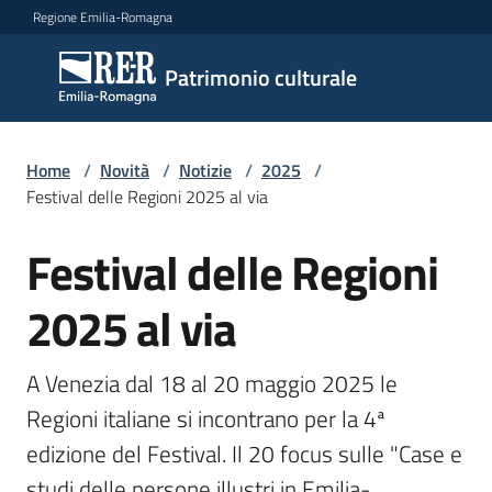
Vai al contenuto
Vai alla navigazione
Vai al footer
Regione Emilia-Romagna
Patrimonio
Patrimonio culturale
culturale
Home
/
Novità
/
Notizie
/
2025
/
Argomenti
Festival delle Regioni 2025 al via
Festival delle Regioni
Salta al contenuto
Novità
2025 al via
Servizi
A Venezia dal 18 al 20 maggio 2025 le 
Regioni italiane si incontrano per la 4ª 
Leggi
edizione del Festival. Il 20 focus sulle "Case e 
Atti
Bandi
studi delle persone illustri in Emilia-