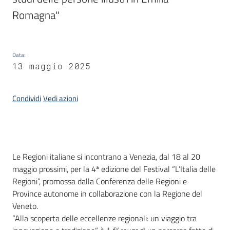
Romagna"
Piani
Programmi
Progetti
Data
:
13 maggio 2025
Condividi
Vedi azioni
Mediateca
Giuseppe
Guglielmi
Introduzione
Le Regioni italiane si incontrano a Venezia, dal 18 al 20
maggio prossimi, per la 4ª edizione del Festival “L’Italia delle
Regioni”, promossa dalla Conferenza delle Regioni e
Seguici
Province autonome in collaborazione con la Regione del
su
Veneto.
“Alla scoperta delle eccellenze regionali: un viaggio tra