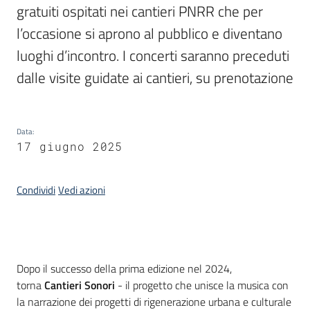
gratuiti ospitati nei cantieri PNRR che per 
l’occasione si aprono al pubblico e diventano 
Piani
Programmi
luoghi d’incontro. I concerti saranno preceduti 
Progetti
dalle visite guidate ai cantieri, su prenotazione 
Data
:
17 giugno 2025
Mediateca
Giuseppe
Guglielmi
Condividi
Vedi azioni
Seguici
su
Introduzione
Dopo il successo della prima edizione nel 2024,
torna
Cantieri Sonori
- il progetto che unisce la musica con
la narrazione dei progetti di rigenerazione urbana e culturale