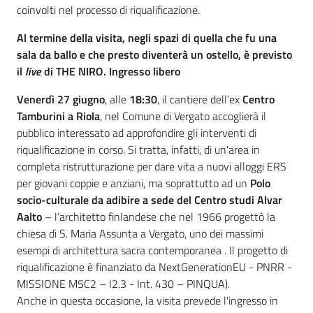
coinvolti nel processo di riqualificazione.
Al termine della visita, negli spazi di quella che fu una
sala da ballo e che presto diventerà un ostello, è previsto
il
l
ive
di THE NIRO. Ingresso libero
Venerdì 27 giugno
, alle
18:30
, il cantiere dell’ex
Centro
Tamburini a Riola
, nel Comune di Vergato accoglierà il
pubblico interessato ad approfondire gli interventi di
riqualificazione in corso. Si tratta, infatti, di un'area in
completa ristrutturazione per dare vita a nuovi alloggi ERS
per giovani coppie e anziani, ma soprattutto ad un
Polo
socio-culturale
da adibire a sede del
Centro studi Alvar
Aalto
– l’architetto finlandese che nel 1966 progettò la
chiesa di S. Maria Assunta a Vergato, uno dei massimi
esempi di architettura sacra contemporanea . Il progetto di
riqualificazione è finanziato da NextGenerationEU - PNRR -
MISSIONE M5C2 – I2.3 - Int. 430 – PINQUA).
Anche in questa occasione, la visita prevede l'ingresso in