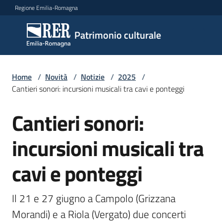
Vai al contenuto
Vai alla navigazione
Vai al footer
Regione Emilia-Romagna
Patrimonio
Patrimonio culturale
culturale
Home
/
Novità
/
Notizie
/
2025
/
Argomenti
Cantieri sonori: incursioni musicali tra cavi e ponteggi
Cantieri sonori:
Salta al contenuto
Novità
incursioni musicali tra
cavi e ponteggi
Servizi
Leggi
Il 21 e 27 giugno a Campolo (Grizzana 
Atti
Morandi) e a Riola (Vergato) due concerti 
Bandi