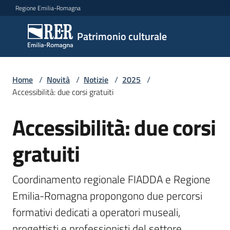
Vai al contenuto
Vai alla navigazione
Vai al footer
Regione Emilia-Romagna
Patrimonio
Patrimonio culturale
culturale
Home
/
Novità
/
Notizie
/
2025
/
Argomenti
Accessibilità: due corsi gratuiti
Accessibilità: due corsi
Salta al contenuto
Novità
gratuiti
Servizi
Coordinamento regionale FIADDA e Regione 
Emilia-Romagna propongono due percorsi 
Leggi
formativi dedicati a operatori museali, 
Atti
Bandi
progettisti e professionisti del settore 