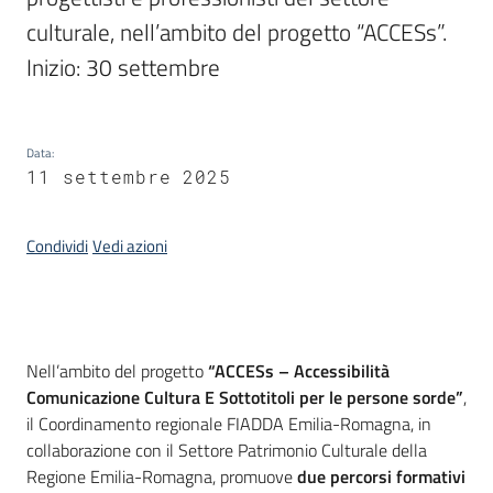
culturale, nell’ambito del progetto “ACCESs”. 
Piani
Inizio: 30 settembre
Programmi
Progetti
Data
:
11 settembre 2025
Mediateca
Condividi
Vedi azioni
Giuseppe
Guglielmi
Introduzione
Nell’ambito del progetto
“ACCESs – Accessibilità
Seguici
Comunicazione Cultura E Sottotitoli per le persone sorde”
,
su
il Coordinamento regionale FIADDA Emilia-Romagna, in
collaborazione con il Settore Patrimonio Culturale della
Regione Emilia-Romagna, promuove
due percorsi formativi