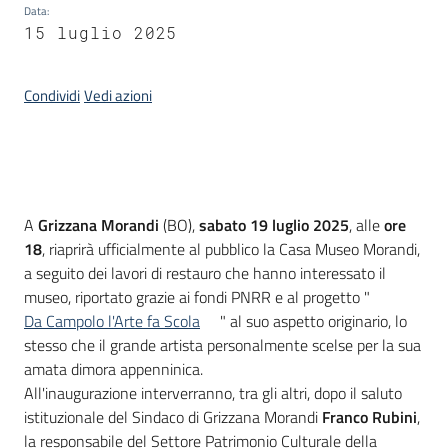
Data
:
15 luglio 2025
Piani
Programmi
Progetti
Condividi
Vedi azioni
Mediateca
Introduzione
A
Grizzana Morandi
(BO),
sabato 19 luglio 2025
, alle
ore
Giuseppe
18
, riaprirà ufficialmente al pubblico la Casa Museo Morandi,
Guglielmi
a seguito dei lavori di restauro che hanno interessato il
museo, riportato grazie ai fondi PNRR e al progetto "
Da Campolo l'Arte fa Scola
" al suo aspetto originario, lo
stesso che il grande artista personalmente scelse per la sua
Seguici
amata dimora appenninica.
su
All'inaugurazione interverranno, tra gli altri, dopo il saluto
istituzionale del Sindaco di Grizzana Morandi
Franco Rubini
,
la responsabile del Settore Patrimonio Culturale della