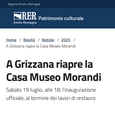
Vai al contenuto
Vai alla navigazione
Vai al footer
Regione Emilia-Romagna
Patrimonio
Patrimonio culturale
culturale
Home
/
Novità
/
Notizie
/
2025
/
Argomenti
A Grizzana riapre la Casa Museo Morandi
A Grizzana riapre la
Salta al contenuto
Novità
Casa Museo Morandi
Servizi
Sabato 19 luglio, alle 18, l'inaugurazione 
ufficiale, al termine dei lavori di restauro
Leggi
Atti
Bandi