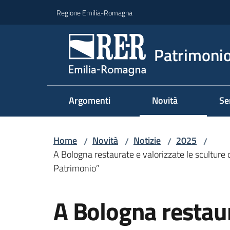
Vai al contenuto
Vai alla navigazione
Vai al footer
Regione Emilia-Romagna
Patrimonio
Argomenti
Novità
Se
Home
Novità
Notizie
2025
/
/
/
/
A Bologna restaurate e valorizzate le sculture 
Patrimonio”
Salta al contenuto
A Bologna restaur