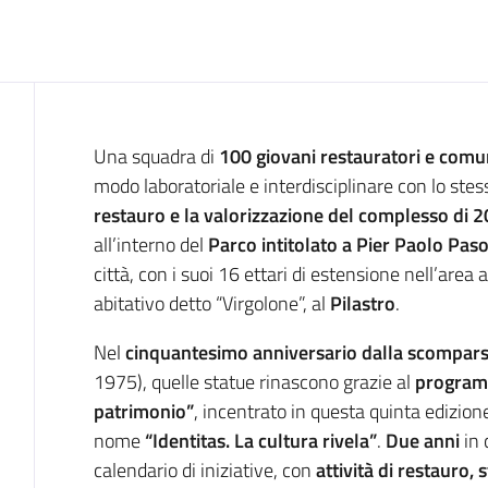
Introduzione
Una squadra di
100 giovani restauratori e comuni
modo laboratoriale e interdisciplinare con lo stess
restauro e la valorizzazione del complesso di 2
all’interno del
Parco intitolato a Pier Paolo Paso
città, con i suoi 16 ettari di estensione nell’are
abitativo detto “Virgolone”, al
Pilastro
.
Nel
cinquantesimo anniversario dalla scompar
1975), quelle statue rinascono grazie al
programm
patrimonio”
, incentrato in questa quinta edizion
nome
“Identitas. La cultura rivela”
.
Due anni
in 
calendario di iniziative, con
attività di restauro,