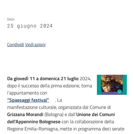
Piani
Data
:
Programmi
25 giugno 2024
Progetti
Condividi
Vedi azioni
Mediateca
Giuseppe
Introduzione
Da giovedì 11 a domenica 21 luglio
2024,
Guglielmi
dopo il successo della prima edizione, torna
l’appuntamento con
“Spaesaggi festival”
. La
Seguici
manifestazione culturale, organizzata dal Comune di
su
Grizzana Morandi
(Bologna) e dall’
Unione dei Comuni
dell’Appennino Bolognese
con la collaborazione della
Regione Emilia-Romagna, mette in programma dieci serate