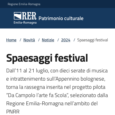
Vai al contenuto
Vai alla navigazione
Vai al footer
Regione Emilia-Romagna
Patrimonio
Patrimonio culturale
culturale
Home
/
Novità
/
Notizie
/
2024
/
Spaesaggi festival
Argomenti
Spaesaggi festival
Salta al contenuto
Novità
Dall’11 al 21 luglio, con dieci serate di musica 
e intrattenimento sull’Appennino bolognese, 
torna la rassegna inserita nel progetto pilota 
Servizi
“Da Campolo l’arte fa Scola”, selezionato dalla 
Leggi
Regione Emilia-Romagna nell’ambito del 
Atti
PNRR
Bandi