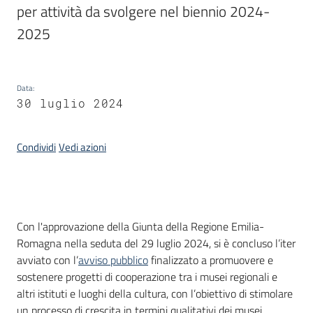
per attività da svolgere nel biennio 2024-
2025
Piani
Programmi
Progetti
Data
:
30 luglio 2024
Condividi
Vedi azioni
Mediateca
Giuseppe
Guglielmi
Introduzione
Con l'approvazione della Giunta della Regione Emilia-
Romagna nella seduta del 29 luglio 2024, si è concluso l’iter
Seguici
avviato con l’
avviso pubblico
finalizzato a promuovere e
su
sostenere progetti di cooperazione tra i musei regionali e
altri istituti e luoghi della cultura, con l’obiettivo di stimolare
un processo di crescita in termini qualitativi dei musei