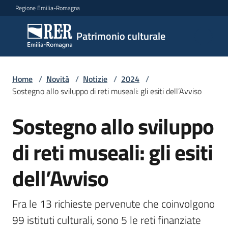
Vai al contenuto
Vai alla navigazione
Vai al footer
Regione Emilia-Romagna
Patrimonio
Patrimonio culturale
culturale
Home
/
Novità
/
Notizie
/
2024
/
Argomenti
Sostegno allo sviluppo di reti museali: gli esiti dell’Avviso
Sostegno allo sviluppo
Salta al contenuto
Novità
di reti museali: gli esiti
dell’Avviso
Servizi
Leggi
Fra le 13 richieste pervenute che coinvolgono 
Atti
99 istituti culturali, sono 5 le reti finanziate 
Bandi