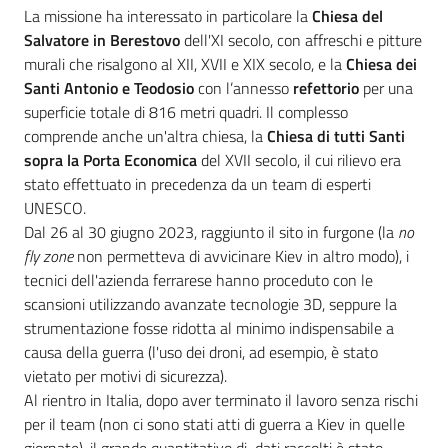
La missione ha interessato in particolare la
Chiesa del
Salvatore
in Berestovo
dell'XI secolo, con affreschi e pitture
murali che risalgono al XII, XVII e XIX secolo, e la
Chiesa dei
Santi Antonio e Teodosio
con l’annesso
refettorio
per una
superficie totale di 816 metri quadri. Il complesso
comprende anche un'altra chiesa, la
Chiesa di tutti Santi
sopra la Porta Economica
del XVII secolo, il cui rilievo era
stato effettuato in precedenza da un team di esperti
UNESCO.
Dal 26 al 30 giugno 2023, raggiunto il sito in furgone (la
no
fly zone
non permetteva di avvicinare Kiev in altro modo), i
tecnici dell'azienda ferrarese hanno proceduto con le
scansioni utilizzando avanzate tecnologie 3D, seppure la
strumentazione fosse ridotta al minimo indispensabile a
causa della guerra (l'uso dei droni, ad esempio, è stato
vietato per motivi di sicurezza).
Al rientro in Italia, dopo aver terminato il lavoro senza rischi
per il team (non ci sono stati atti di guerra a Kiev in quelle