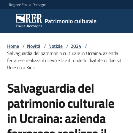
Vai al contenuto
Vai alla navigazione
Vai al footer
Regione Emilia-Romagna
Patrimonio
Patrimonio culturale
culturale
Home
/
Novità
/
Notizie
/
2024
/
Argomenti
Salvaguardia del patrimonio culturale in Ucraina: azienda
ferrarese realizza il rilievo 3D e il modello digitale di due siti
Unesco a Kiev
Novità
Salvaguardia del
Salta al contenuto
patrimonio culturale
Servizi
in Ucraina: azienda
Leggi
Atti
Bandi