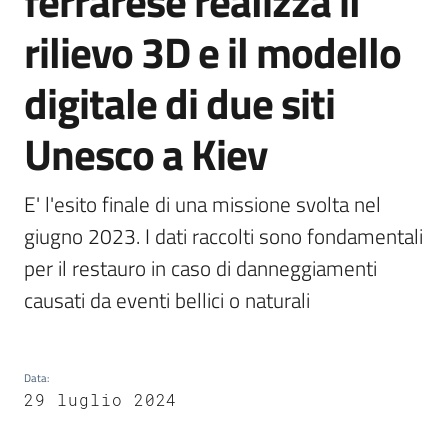
ferrarese realizza il
rilievo 3D e il modello
Piani
Programmi
digitale di due siti
Progetti
Unesco a Kiev
E' l'esito finale di una missione svolta nel 
Mediateca
giugno 2023. I dati raccolti sono fondamentali 
Giuseppe
per il restauro in caso di danneggiamenti 
Guglielmi
causati da eventi bellici o naturali
Seguici
su
Data
:
29 luglio 2024