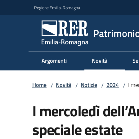
Vai al contenuto
Vai alla navigazione
Vai al footer
Regione Emilia-Romagna
Patrimonio
Argomenti
Novità
Se
Home
Novità
Notizie
2024
I me
/
/
/
/
Salta al contenuto
I mercoledì dell’A
speciale estate