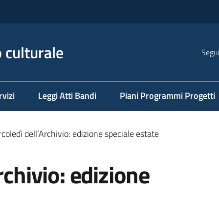
 culturale
Segui
rvizi
Leggi Atti Bandi
Piani Programmi Progetti
rcoledì dell’Archivio: edizione speciale estate
rchivio: edizione