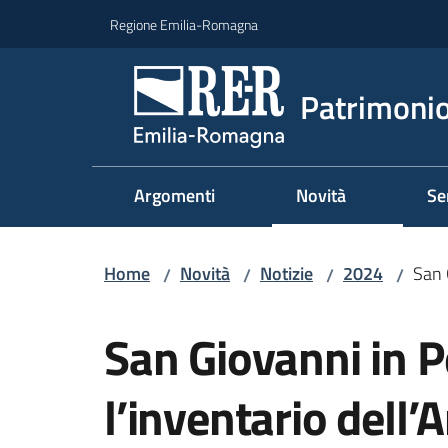
Vai al contenuto
Vai alla navigazione
Vai al footer
Regione Emilia-Romagna
Patrimonio
Argomenti
Novità
Se
Home
Novità
Notizie
2024
San 
/
/
/
/
Salta al contenuto
San Giovanni in P
l’inventario dell