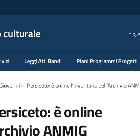
 culturale
Segui
rvizi
Leggi Atti Bandi
Piani Programmi Progetti
Giovanni in Persiceto: è online l’inventario dell’Archivio ANM
ersiceto: è online
’Archivio ANMIG