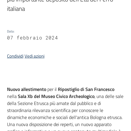
italiana
Piani
Programmi
Progetti
Data
:
07 febbraio 2024
Condividi
Vedi azioni
Mediateca
Giuseppe
Guglielmi
Introduzione
Nuovo allestimento
per il
Ripostiglio di San Francesco
nella
Sala Xb del Museo Civico Archeologico
, una delle sale
della Sezione Etrusca più amate dal pubblico e di
Seguici
straordinaria rilevanza scientifica per conoscere le
su
dinamiche economiche e sociali dell'antica Bologna etrusca.
Una nuova disposizione dei reperti, un nuovo apparato