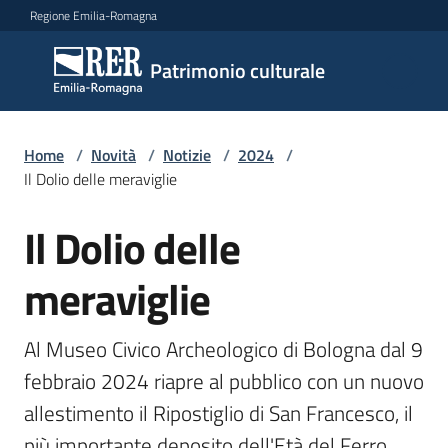
Vai al contenuto
Vai alla navigazione
Vai al footer
Regione Emilia-Romagna
Patrimonio
Patrimonio culturale
culturale
Home
/
Novità
/
Notizie
/
2024
/
Argomenti
Il Dolio delle meraviglie
Il Dolio delle
Salta al contenuto
Novità
meraviglie
Servizi
Al Museo Civico Archeologico di Bologna dal 9 
febbraio 2024 riapre al pubblico con un nuovo 
Leggi
allestimento il Ripostiglio di San Francesco, il 
Atti
Bandi
più importante deposito dell'Età del Ferro 