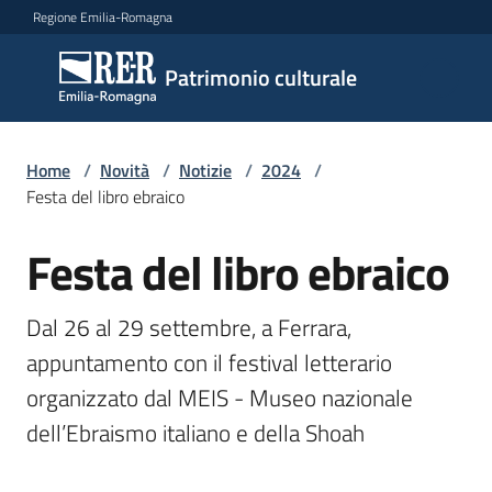
Vai al contenuto
Vai alla navigazione
Vai al footer
Regione Emilia-Romagna
Patrimonio
Patrimonio culturale
culturale
Home
/
Novità
/
Notizie
/
2024
/
Argomenti
Festa del libro ebraico
Festa del libro ebraico
Salta al contenuto
Novità
Dal 26 al 29 settembre, a Ferrara, 
appuntamento con il festival letterario 
Servizi
organizzato dal MEIS - Museo nazionale 
dell’Ebraismo italiano e della Shoah
Leggi
Atti
Bandi