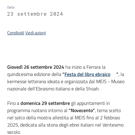
Data
:
Piani
23 settembre 2024
Programmi
Progetti
Condividi
Vedi azioni
Introduzione
Mediateca
Giovedì 26 settembre 2024
ha inizio a Ferrara la
Giuseppe
quindicesima edizione della
“
Festa del libro ebraico
”
, la
Guglielmi
kermesse letteraria ideata e organizzata dal MEIS - Museo
nazionale dell’Ebraismo italiano e della Shoah.
Fino a
domenica 29 settembre
gli appuntamenti in
Seguici
programma ruotano intorno al
“Novecento”
, tema scelto
su
nel solco della mostra allestita al MEIS fino al 2 febbraio
2025, dedicata alla storia degli ebrei italiani nel Ventesimo
secolo.