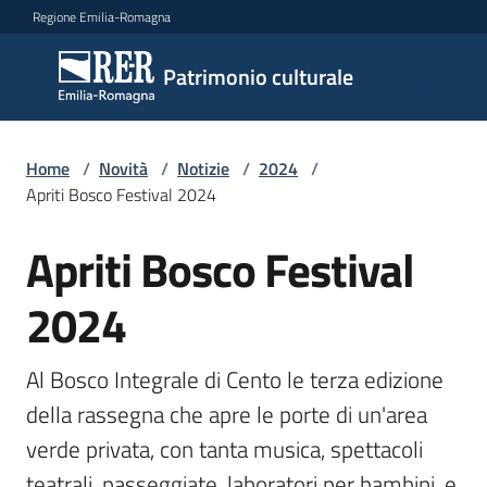
Vai al contenuto
Vai alla navigazione
Vai al footer
Regione Emilia-Romagna
Patrimonio
Patrimonio culturale
culturale
Home
/
Novità
/
Notizie
/
2024
/
Argomenti
Apriti Bosco Festival 2024
Apriti Bosco Festival
Salta al contenuto
Novità
2024
Servizi
Al Bosco Integrale di Cento le terza edizione 
della rassegna che apre le porte di un'area 
Leggi
verde privata, con tanta musica, spettacoli 
Atti
Bandi
teatrali, passeggiate, laboratori per bambini, e 