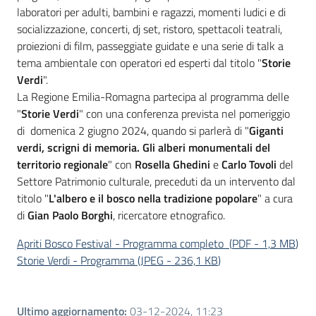
laboratori per adulti, bambini e ragazzi, momenti ludici e di
socializzazione, concerti, dj set, ristoro, spettacoli teatrali,
proiezioni di film, passeggiate guidate e una serie di talk a
tema ambientale con operatori ed esperti dal titolo "
Storie
Verdi
".
La Regione Emilia-Romagna partecipa al programma delle
"
Storie Verdi
" con una conferenza prevista nel pomeriggio
di domenica 2 giugno 2024, quando si parlerà di "
Giganti
verdi, scrigni di memoria. Gli alberi monumentali del
territorio regionale
" con
Rosella Ghedini
e
Carlo Tovoli
del
Settore Patrimonio culturale, preceduti da un intervento dal
titolo "
L'albero e il bosco nella tradizione popolare
" a cura
di
Gian Paolo Borghi
, ricercatore etnografico.
Apriti Bosco Festival - Programma completo
(
PDF
-
1,3 MB
)
Storie Verdi - Programma
(
JPEG
-
236,1 KB
)
Ultimo aggiornamento
:
03-12-2024, 11:23