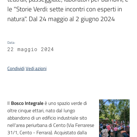
le "Storie Verdi: sette incontri con esperti in 
Piani
natura". Dal 24 maggio al 2 giugno 2024
Programmi
Progetti
Data
:
22 maggio 2024
Mediateca
Condividi
Vedi azioni
Giuseppe
Guglielmi
Introduzione
Il
Bosco Integrale
è uno spazio verde di
Seguici
oltre cinque ettari, nato dal lungo
su
abbandono di un edificio industriale sito
nell'area periurbana di Cento (Via Ferrarese
31/1, Cento - Ferrara). Acquistato dalla