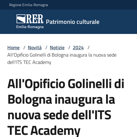
Vai al contenuto
Vai alla navigazione
Vai al footer
Regione Emilia-Romagna
Patrimonio
Patrimonio culturale
culturale
Home
/
Novità
/
Notizie
/
2024
/
Argomenti
All'Opificio Golinelli di Bologna inaugura la nuova sede
dell'ITS TEC Academy
All'Opificio Golinelli di
Novità
Salta al contenuto
Bologna inaugura la
Servizi
nuova sede dell'ITS
Leggi
TEC Academy
Atti
Bandi