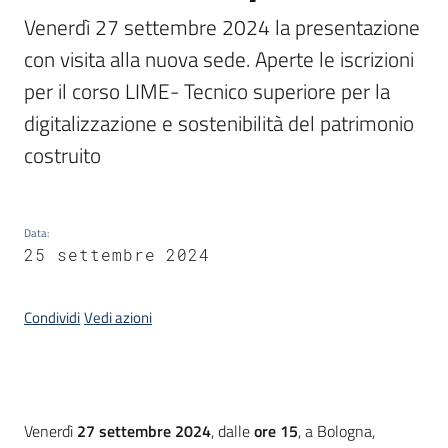
Venerdì 27 settembre 2024 la presentazione 
Piani
con visita alla nuova sede. Aperte le iscrizioni 
Programmi
per il corso LIME- Tecnico superiore per la 
Progetti
digitalizzazione e sostenibilità del patrimonio 
costruito
Mediateca
Data
:
Giuseppe
25 settembre 2024
Guglielmi
Condividi
Vedi azioni
Seguici
su
Introduzione
Venerdì
27 settembre 2024
, dalle
ore 15
, a Bologna,