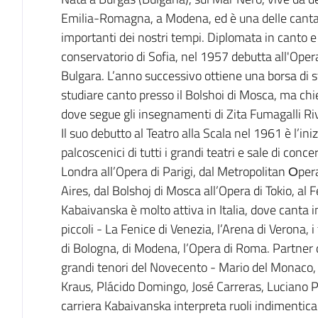
Emilia-Romagna, a Modena, ed è una delle cantant
importanti dei nostri tempi. Diplomata in canto e
conservatorio di Sofia, nel 1957 debutta all'Ope
Bulgara. L’anno successivo ottiene una borsa di s
studiare canto presso il Bolshoi di Mosca, ma chied
dove segue gli insegnamenti di Zita Fumagalli Ri
Il suo debutto al Teatro alla Scala nel 1961 è l’ini
palcoscenici di tutti i grandi teatri e sale di con
Londra all’Opera di Parigi, dal Metropolitan Оper
Aires, dal Bolshoj di Mosca all’Opera di Tokio, al F
Kabaivanska è molto attiva in Italia, dove canta in t
piccoli - La Fenice di Venezia, l’Arena di Verona, i 
di Bologna, di Modena, l’Opera di Roma. Partner d
grandi tenori del Novecento - Mario del Monaco, 
Kraus, Plácido Domingo, José Carreras, Luciano Pa
carriera Kabaivanska interpreta ruoli indimenticabi