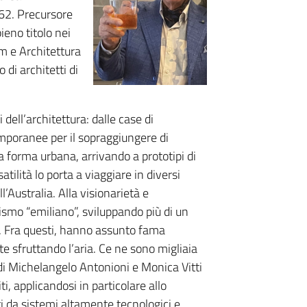
962. Precursore
ieno titolo nei
m e Architettura
 di architetti di
 dell’architettura: dalle case di
emporanee per il sopraggiungere di
lla forma urbana, arrivando a prototipi di
atilità lo porta a viaggiare in diversi
l’Australia. Alla visionarietà e
mo “emiliano”, sviluppando più di un
e. Fra questi, hanno assunto fama
e sfruttando l’aria. Ce ne sono migliaia
di Michelangelo Antonioni e Monica Vitti
i, applicandosi in particolare allo
ti da sistemi altamente tecnologici e