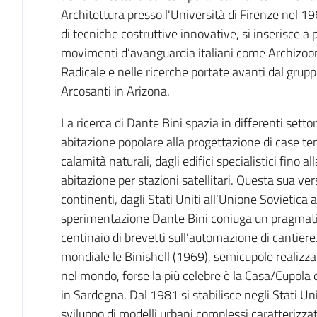
Architettura presso l'Università di Firenze nel 1
di tecniche costruttive innovative, si inserisce a p
movimenti d’avanguardia italiani come Archizoo
Radicale e nelle ricerche portate avanti dal gruppo
Arcosanti in Arizona.
La ricerca di Dante Bini spazia in differenti settori
abitazione popolare alla progettazione di case t
calamità naturali, dagli edifici specialistici fino a
abitazione per stazioni satellitari. Questa sua vers
continenti, dagli Stati Uniti all’Unione Sovietica al
sperimentazione Dante Bini coniuga un pragmatis
centinaio di brevetti sull’automazione di cantier
mondiale le Binishell (1969), semicupole realizzat
nel mondo, forse la più celebre è la Casa/Cupola 
in Sardegna. Dal 1981 si stabilisce negli Stati Unit
sviluppo di modelli urbani complessi caratterizza