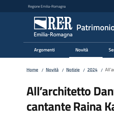
Vai al contenuto
Vai alla navigazione
Vai al footer
Regione Emilia-Romagna
Patrimonio
Argomenti
Novità
Se
Home
Novità
Notizie
2024
All’
/
/
/
/
Salta al contenuto
All’architetto Dan
cantante Raina K