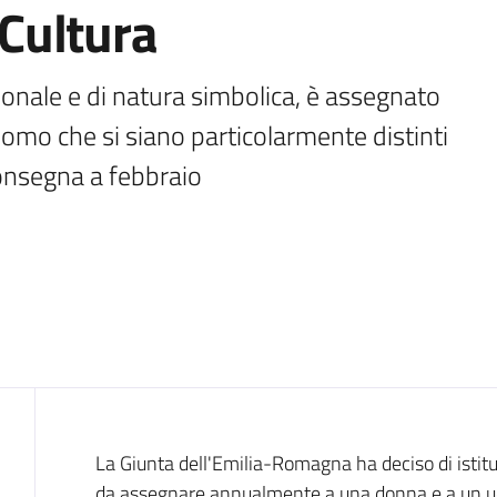
Cultura
gionale e di natura simbolica, è assegnato 
o che si siano particolarmente distinti 
consegna a febbraio
Introduzione
La Giunta dell'Emilia-Romagna ha deciso di istitui
da assegnare annualmente a una donna e a un uom