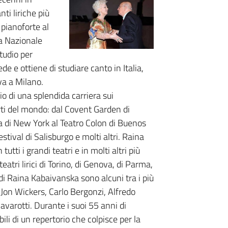
i liriche più
 pianoforte al
ra Nazionale
tudio per
e e ottiene di studiare canto in Italia,
va a Milano.
zio di una splendida carriera sui
certi del mondo: dal Covent Garden di
a di New York al Teatro Colon di Buenos
estival di Salisburgo e molti altri. Raina
utti i grandi teatri e in molti altri più
teatri lirici di Torino, di Genova, di Parma,
i Raina Kabaivanska sono alcuni tra i più
Jon Wickers, Carlo Bergonzi, Alfredo
varotti. Durante i suoi 55 anni di
li di un repertorio che colpisce per la