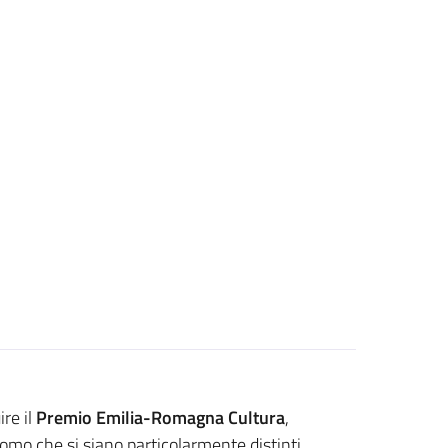
re il
Premio Emilia-Romagna Cultura
,
o che si siano particolarmente distinti