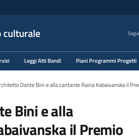
 culturale
Segui
rvizi
Leggi Atti Bandi
Piani Programmi Progetti
architetto Dante Bini e alla cantante Raina Kabaivanska il 
te Bini e alla
abaivanska il Premio