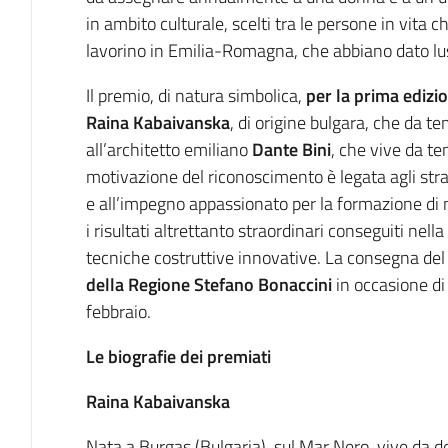
in ambito culturale, scelti tra le persone in vita 
lavorino in Emilia-Romagna, che abbiano dato lustr
Il premio, di natura simbolica,
per la prima edizi
Raina Kabaivanska
, di origine bulgara, che da 
all’architetto emiliano
Dante Bini
, che vive da te
motivazione del riconoscimento è legata agli straor
e all’impegno appassionato per la formazione di nu
i risultati altrettanto straordinari conseguiti nella
tecniche costruttive innovative. La consegna del
della Regione
Stefano Bonaccini
in occasione d
febbraio.
Le biografie dei premiati
Raina Kabaivanska
Nata a Burgas (Bulgaria), sul Mar Nero, vive da d