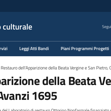
 culturale
Segui
rvizi
Leggi Atti Bandi
Piani Programmi Progetti
Restauro dell'Apparizione della Beata Vergine e San Pietro
arizione della Beata V
 Avanzi 1695
ura del Laboratorio di restauro Ottorino Nonfarmale finanzia