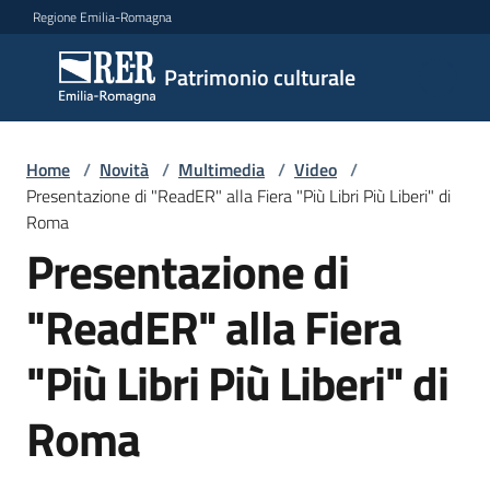
Vai al contenuto
Vai alla navigazione
Vai al footer
Regione Emilia-Romagna
Patrimonio
Patrimonio culturale
culturale
Home
/
Novità
/
Multimedia
/
Video
/
Argomenti
Presentazione di "ReadER" alla Fiera "Più Libri Più Liberi" di
Roma
Presentazione di
Novità
"ReadER" alla Fiera
"Più Libri Più Liberi" di
Servizi
Roma
Leggi
Atti
Bandi