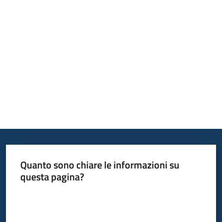
Piani
Programmi
Progetti
Mediateca
Giuseppe
Guglielmi
Quanto sono chiare le informazioni su
questa pagina?
Seguici
su
Valuta da 1 a 5 stelle