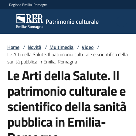
Vai al contenuto
Vai alla navigazione
Vai al footer
Regione Emilia-Romagna
Patrimonio
Patrimonio culturale
culturale
Home
/
Novità
/
Multimedia
/
Video
/
Argomenti
Le Arti della Salute. Il patrimonio culturale e scientifico della
sanità pubblica in Emilia-Romagna
Le Arti della Salute. Il
Novità
patrimonio culturale e
scientifico della sanità
Servizi
pubblica in Emilia-
Leggi
Atti
Bandi