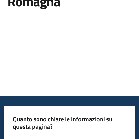
Romagna
Piani
Programmi
Progetti
Mediateca
Giuseppe
Guglielmi
Seguici
Quanto sono chiare le informazioni su
su
questa pagina?
Valuta da 1 a 5 stelle