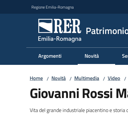
Vai al contenuto
Vai alla navigazione
Vai al footer
Regione Emilia-Romagna
Patrimonio
Argomenti
Novità
Se
Home
Novità
Multimedia
Video
/
/
/
/
Giovanni Rossi Ma
Vita del grande industriale piacentino e storia