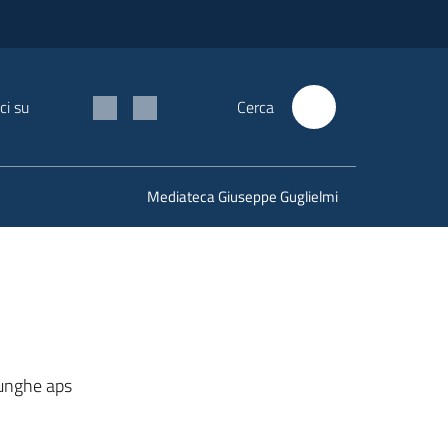
ci su
Cerca
Mediateca Giuseppe Guglielmi
lunghe aps