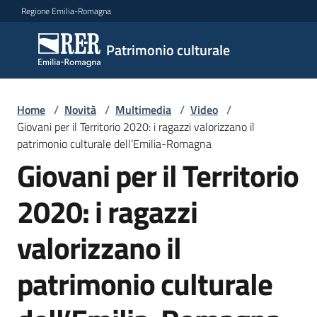
Vai al contenuto
Vai alla navigazione
Vai al footer
Regione Emilia-Romagna
Patrimonio
Patrimonio culturale
culturale
Home
/
Novità
/
Multimedia
/
Video
/
Argomenti
Giovani per il Territorio 2020: i ragazzi valorizzano il
patrimonio culturale dell’Emilia-Romagna
Giovani per il Territorio
Novità
2020: i ragazzi
valorizzano il
Servizi
patrimonio culturale
Leggi
Atti
Bandi