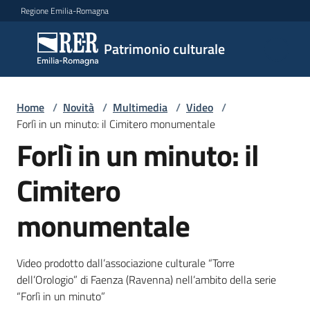
Vai al contenuto
Vai alla navigazione
Vai al footer
Regione Emilia-Romagna
Patrimonio
Patrimonio culturale
culturale
Home
/
Novità
/
Multimedia
/
Video
/
Argomenti
Forlì in un minuto: il Cimitero monumentale
Forlì in un minuto: il
Cimitero
Novità
monumentale
Servizi
Video prodotto dall’associazione culturale “Torre
Leggi
dell’Orologio” di Faenza (Ravenna) nell’ambito della serie
Atti
“Forlì in un minuto”
Bandi