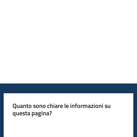
Piani
Programmi
Progetti
Mediateca
Giuseppe
Guglielmi
Quanto sono chiare le informazioni su
Seguici
questa pagina?
su
Valuta da 1 a 5 stelle