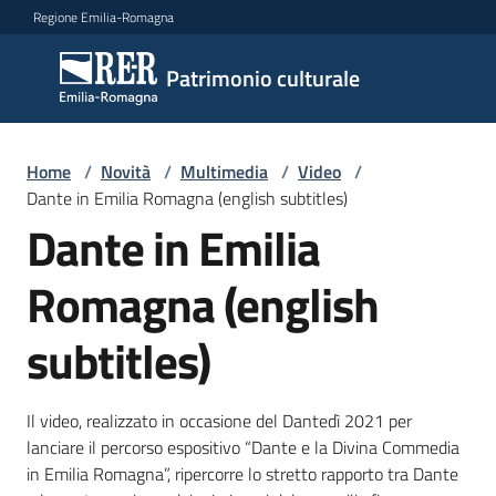
Vai al contenuto
Vai alla navigazione
Vai al footer
Regione Emilia-Romagna
Patrimonio
Patrimonio culturale
culturale
Home
/
Novità
/
Multimedia
/
Video
/
Argomenti
Dante in Emilia Romagna (english subtitles)
Dante in Emilia
Romagna (english
Novità
subtitles)
Servizi
Il video, realizzato in occasione del Dantedì 2021 per
Leggi
lanciare il percorso espositivo “Dante e la Divina Commedia
Atti
in Emilia Romagna”, ripercorre lo stretto rapporto tra Dante
Bandi