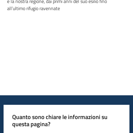
e la nostra regione, dai primi anni del suo esilio fino
all’ultimo rifugio ravennate
Piani
Programmi
Progetti
Mediateca
Giuseppe
Guglielmi
Seguici
su
Quanto sono chiare le informazioni su
questa pagina?