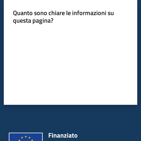
Quanto sono chiare le informazioni su
Piani
questa pagina?
Programmi
Progetti
Valuta da 1 a 5 stelle
Mediateca
Giuseppe
Guglielmi
Seguici
su