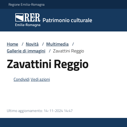
Vai al contenuto
Vai alla navigazione
Vai al footer
Regione Emilia-Romagna
Patrimonio
Patrimonio culturale
culturale
Home
/
Novità
/
Multimedia
/
Argomenti
Gallerie di immagini
/
Zavattini Reggio
Zavattini Reggio
Novità
Condividi
Vedi azioni
Servizi
Leggi
Ultimo aggiornamento
:
14-11-2024 14:47
Atti
Bandi