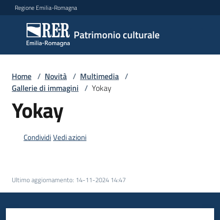
Vai al contenuto
Vai alla navigazione
Vai al footer
Regione Emilia-Romagna
Patrimonio
Patrimonio culturale
culturale
Home
/
Novità
/
Multimedia
/
Argomenti
Gallerie di immagini
/
Yokay
Yokay
Novità
Condividi
Vedi azioni
Servizi
Ultimo aggiornamento
:
14-11-2024 14:47
Leggi
Atti
Bandi