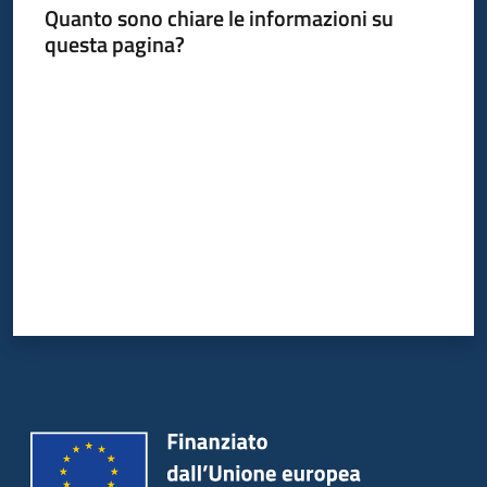
Quanto sono chiare le informazioni su
questa pagina?
Piani
Programmi
Valuta da 1 a 5 stelle
Progetti
Mediateca
Giuseppe
Guglielmi
Seguici
su