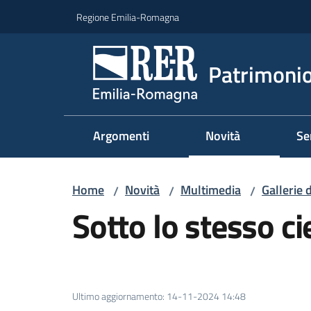
Vai al contenuto
Vai alla navigazione
Vai al footer
Regione Emilia-Romagna
Patrimonio
Argomenti
Novità
Se
Home
Novità
Multimedia
Gallerie 
/
/
/
Sotto lo stesso ci
Ultimo aggiornamento
:
14-11-2024 14:48