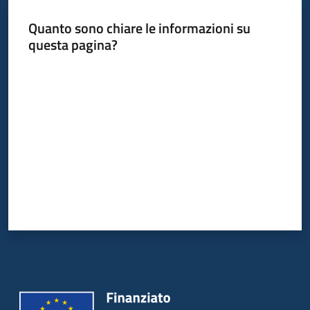
Quanto sono chiare le informazioni su
Piani
questa pagina?
Programmi
Progetti
Valuta da 1 a 5 stelle
Mediateca
Giuseppe
Guglielmi
Seguici
su