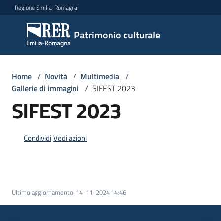
Vai al contenuto
Vai alla navigazione
Vai al footer
Regione Emilia-Romagna
Patrimonio
Patrimonio culturale
culturale
Home
/
Novità
/
Multimedia
/
Argomenti
Gallerie di immagini
/
SIFEST 2023
SIFEST 2023
Novità
Condividi
Vedi azioni
Servizi
Leggi
Ultimo aggiornamento
:
14-11-2024 14:46
Atti
Bandi