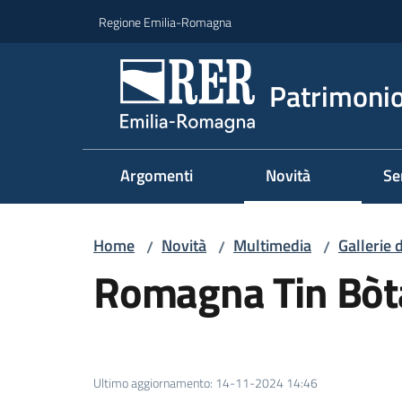
Vai al contenuto
Vai alla navigazione
Vai al footer
Regione Emilia-Romagna
Patrimonio
Argomenti
Novità
Se
Home
Novità
Multimedia
Gallerie 
/
/
/
Romagna Tin Bòt
Ultimo aggiornamento
:
14-11-2024 14:46