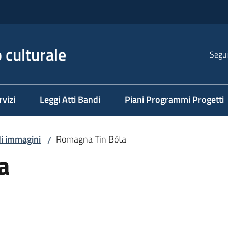
 culturale
Segui
rvizi
Leggi Atti Bandi
Piani Programmi Progetti
di immagini
Romagna Tin Bòta
/
a