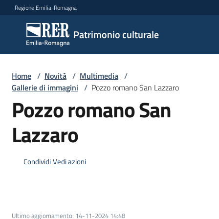
Vai al contenuto
Vai alla navigazione
Vai al footer
Regione Emilia-Romagna
Patrimonio
Patrimonio culturale
culturale
Home
/
Novità
/
Multimedia
/
Argomenti
Gallerie di immagini
/
Pozzo romano San Lazzaro
Pozzo romano San
Lazzaro
Novità
Condividi
Vedi azioni
Servizi
Leggi
Atti
Bandi
Ultimo aggiornamento
:
14-11-2024 14:48