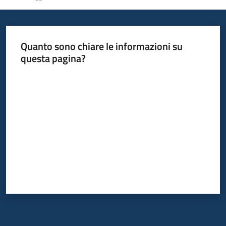
Piani
Programmi
Quanto sono chiare le informazioni su
Progetti
questa pagina?
Valuta da 1 a 5 stelle
Mediateca
Giuseppe
Guglielmi
Seguici
su