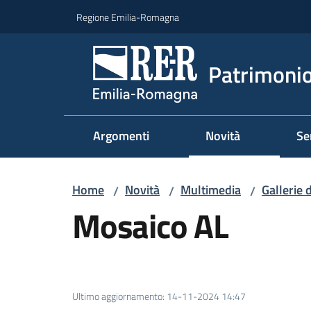
Vai al contenuto
Vai alla navigazione
Vai al footer
Regione Emilia-Romagna
Patrimonio
Argomenti
Novità
Se
Home
Novità
Multimedia
Gallerie 
/
/
/
Mosaico AL
Ultimo aggiornamento
:
14-11-2024 14:47