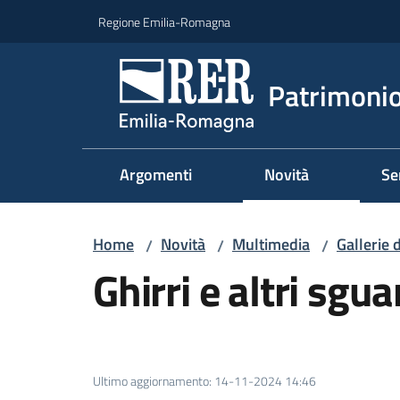
Vai al contenuto
Vai alla navigazione
Vai al footer
Regione Emilia-Romagna
Patrimonio
Argomenti
Novità
Se
Home
Novità
Multimedia
Gallerie 
/
/
/
Ghirri e altri sgua
Ultimo aggiornamento
:
14-11-2024 14:46