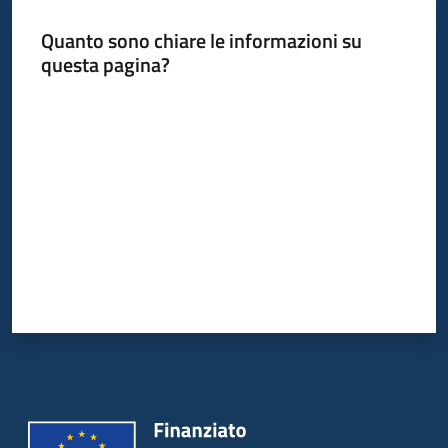
Quanto sono chiare le informazioni su
Piani
questa pagina?
Programmi
Progetti
Valuta da 1 a 5 stelle
Mediateca
Giuseppe
Guglielmi
Seguici
su