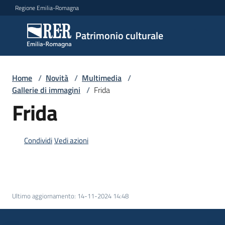
Vai al contenuto
Vai alla navigazione
Vai al footer
Regione Emilia-Romagna
Patrimonio
Patrimonio culturale
culturale
Home
/
Novità
/
Multimedia
/
Argomenti
Gallerie di immagini
/
Frida
Frida
Novità
Condividi
Vedi azioni
Servizi
Leggi
Ultimo aggiornamento
:
14-11-2024 14:48
Atti
Bandi