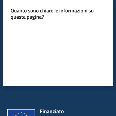
Quanto sono chiare le informazioni su
Piani
questa pagina?
Programmi
Progetti
Valuta da 1 a 5 stelle
Mediateca
Giuseppe
Guglielmi
Seguici
su