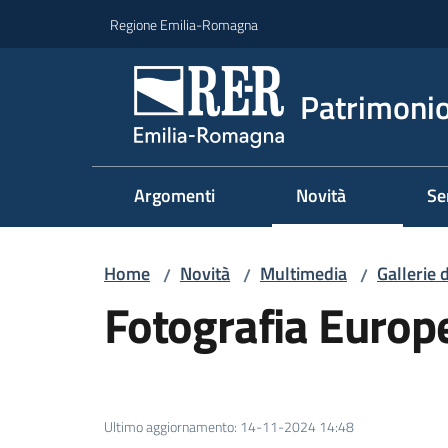
Vai al contenuto
Vai alla navigazione
Vai al footer
Regione Emilia-Romagna
Patrimonio
Argomenti
Novità
Se
Home
Novità
Multimedia
Gallerie 
/
/
/
Fotografia Europ
Ultimo aggiornamento
:
14-11-2024 14:48