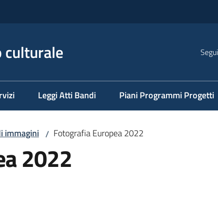
 culturale
Segui
rvizi
Leggi Atti Bandi
Piani Programmi Progetti
di immagini
Fotografia Europea 2022
/
ea 2022