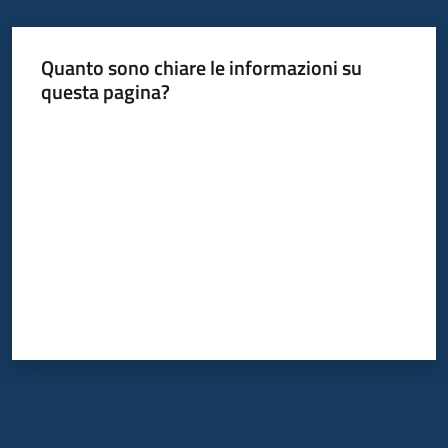
Piani
Quanto sono chiare le informazioni su
Programmi
questa pagina?
Progetti
Valuta da 1 a 5 stelle
Mediateca
Giuseppe
Guglielmi
Seguici
su