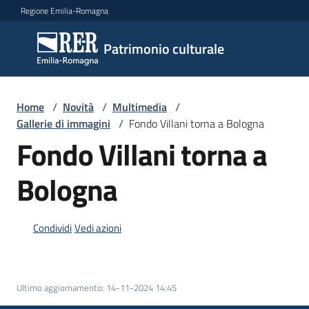
Vai al contenuto
Vai alla navigazione
Vai al footer
Regione Emilia-Romagna
Patrimonio
Patrimonio culturale
culturale
Home
/
Novità
/
Multimedia
/
Argomenti
Gallerie di immagini
/
Fondo Villani torna a Bologna
Fondo Villani torna a
Bologna
Novità
Condividi
Vedi azioni
Servizi
Leggi
Atti
Ultimo aggiornamento
:
14-11-2024 14:45
Bandi