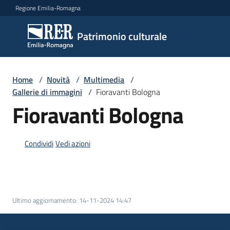
Vai al contenuto
Vai alla navigazione
Vai al footer
Regione Emilia-Romagna
Patrimonio
Patrimonio culturale
culturale
Home
/
Novità
/
Multimedia
/
Argomenti
Gallerie di immagini
/
Fioravanti Bologna
Fioravanti Bologna
Novità
Condividi
Vedi azioni
Servizi
Leggi
Ultimo aggiornamento
:
14-11-2024 14:47
Atti
Bandi