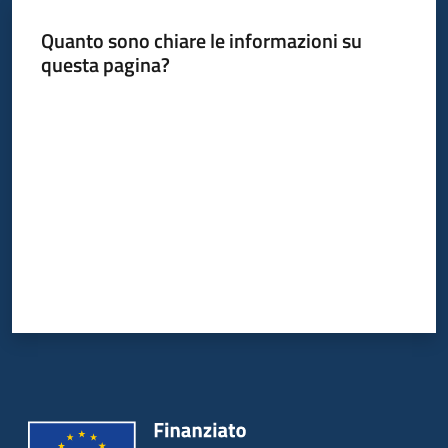
Quanto sono chiare le informazioni su
Piani
questa pagina?
Programmi
Progetti
Valuta da 1 a 5 stelle
Mediateca
Giuseppe
Guglielmi
Seguici
su