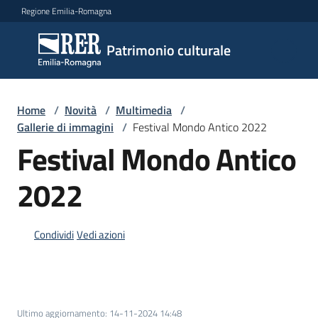
Vai al contenuto
Vai alla navigazione
Vai al footer
Regione Emilia-Romagna
Patrimonio
Patrimonio culturale
culturale
Home
/
Novità
/
Multimedia
/
Argomenti
Gallerie di immagini
/
Festival Mondo Antico 2022
Festival Mondo Antico
2022
Novità
Condividi
Vedi azioni
Servizi
Leggi
Atti
Bandi
Ultimo aggiornamento
:
14-11-2024 14:48