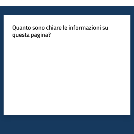
Piani
Programmi
Quanto sono chiare le informazioni su
Progetti
questa pagina?
Valuta da 1 a 5 stelle
Mediateca
Giuseppe
Guglielmi
Seguici
su