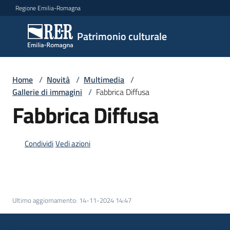
Vai al contenuto
Vai alla navigazione
Vai al footer
Regione Emilia-Romagna
Patrimonio
Patrimonio culturale
culturale
Home
/
Novità
/
Multimedia
/
Argomenti
Gallerie di immagini
/
Fabbrica Diffusa
Fabbrica Diffusa
Novità
Condividi
Vedi azioni
Servizi
Leggi
Ultimo aggiornamento
:
14-11-2024 14:47
Atti
Bandi