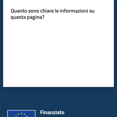
Quanto sono chiare le informazioni su
Piani
questa pagina?
Programmi
Progetti
Valuta da 1 a 5 stelle
Mediateca
Giuseppe
Guglielmi
Seguici
su