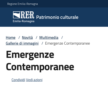
Vai al contenuto
Vai alla navigazione
Vai al footer
Regione Emilia-Romagna
Patrimonio
Patrimonio culturale
culturale
Home
/
Novità
/
Multimedia
/
Argomenti
Gallerie di immagini
/
Emergenze Contemporanee
Emergenze
Contemporanee
Novità
Condividi
Vedi azioni
Servizi
Leggi
Atti
Bandi