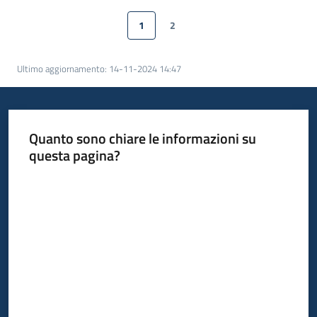
1
2
Piani
Pagina precedente
Pagina
Pagina
Pagina successiva
Programmi
Progetti
Ultimo aggiornamento
:
14-11-2024 14:47
Quanto sono chiare le informazioni su
questa pagina?
Mediateca
Giuseppe
Valuta da 1 a 5 stelle
Guglielmi
Seguici
su