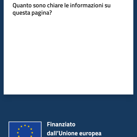
Quanto sono chiare le informazioni su
questa pagina?
Piani
Programmi
Valuta da 1 a 5 stelle
Progetti
Mediateca
Giuseppe
Guglielmi
Seguici
su