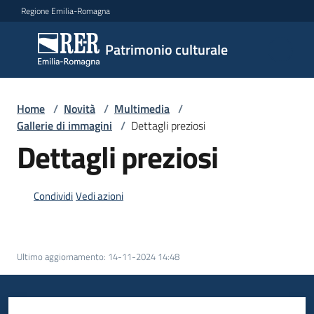
Vai al contenuto
Vai alla navigazione
Vai al footer
Regione Emilia-Romagna
Patrimonio
Patrimonio culturale
culturale
Home
/
Novità
/
Multimedia
/
Argomenti
Gallerie di immagini
/
Dettagli preziosi
Dettagli preziosi
Novità
Condividi
Vedi azioni
Servizi
Ultimo aggiornamento
:
14-11-2024 14:48
Leggi
Atti
Bandi