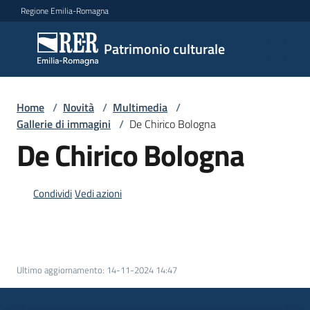
Vai al contenuto
Vai alla navigazione
Vai al footer
Regione Emilia-Romagna
Patrimonio
Patrimonio culturale
culturale
Home
/
Novità
/
Multimedia
/
Argomenti
Gallerie di immagini
/
De Chirico Bologna
De Chirico Bologna
Novità
Condividi
Vedi azioni
Servizi
Leggi
Ultimo aggiornamento
:
14-11-2024 14:47
Atti
Bandi