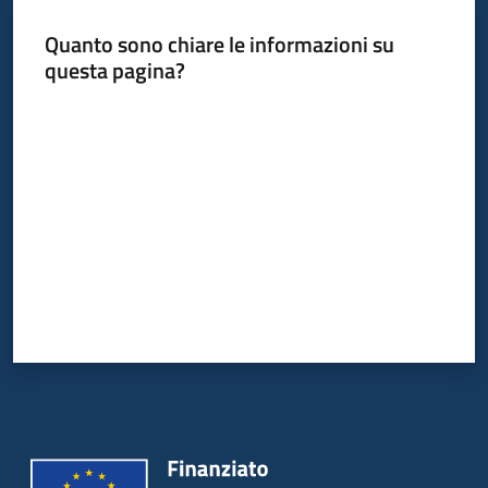
Quanto sono chiare le informazioni su
Piani
questa pagina?
Programmi
Progetti
Valuta da 1 a 5 stelle
Mediateca
Giuseppe
Guglielmi
Seguici
su