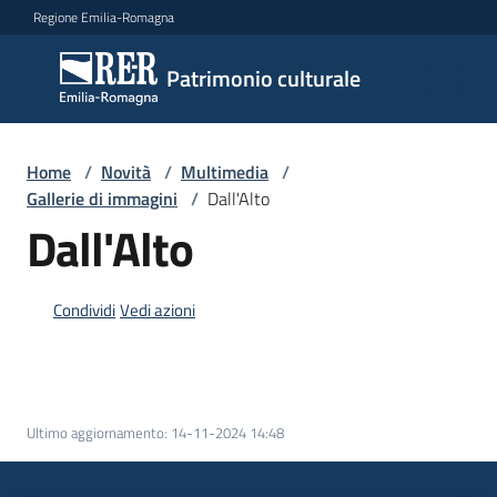
Vai al contenuto
Vai alla navigazione
Vai al footer
Regione Emilia-Romagna
Patrimonio
Patrimonio culturale
culturale
Home
/
Novità
/
Multimedia
/
Argomenti
Gallerie di immagini
/
Dall'Alto
Dall'Alto
Novità
Condividi
Vedi azioni
Servizi
Leggi
Ultimo aggiornamento
:
14-11-2024 14:48
Atti
Bandi