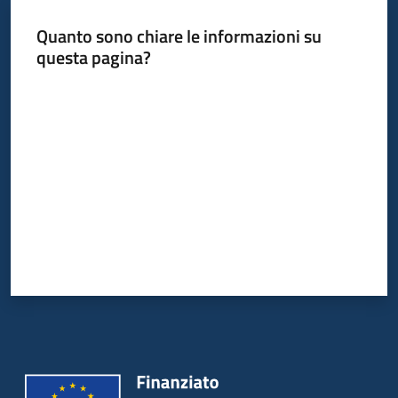
Quanto sono chiare le informazioni su
Piani
questa pagina?
Programmi
Progetti
Valuta da 1 a 5 stelle
Mediateca
Giuseppe
Guglielmi
Seguici
su