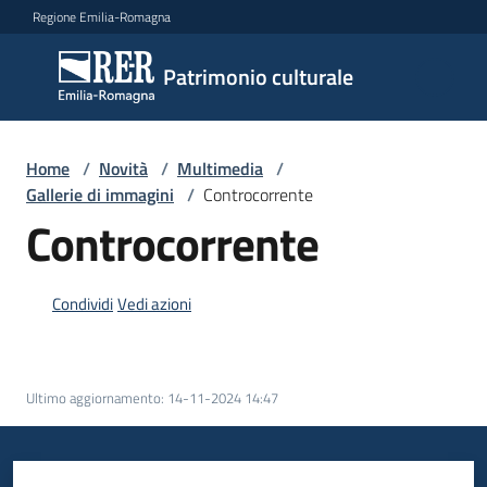
Vai al contenuto
Vai alla navigazione
Vai al footer
Regione Emilia-Romagna
Patrimonio
Patrimonio culturale
culturale
Home
/
Novità
/
Multimedia
/
Argomenti
Gallerie di immagini
/
Controcorrente
Controcorrente
Novità
Condividi
Vedi azioni
Servizi
Ultimo aggiornamento
:
14-11-2024 14:47
Leggi
Atti
Bandi