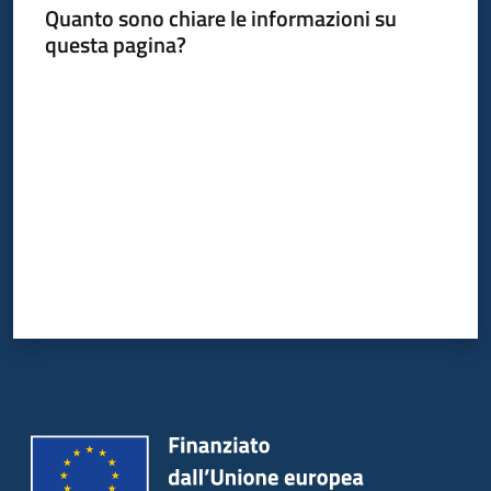
Quanto sono chiare le informazioni su
questa pagina?
Piani
Programmi
Valuta da 1 a 5 stelle
Progetti
Mediateca
Giuseppe
Guglielmi
Seguici
su