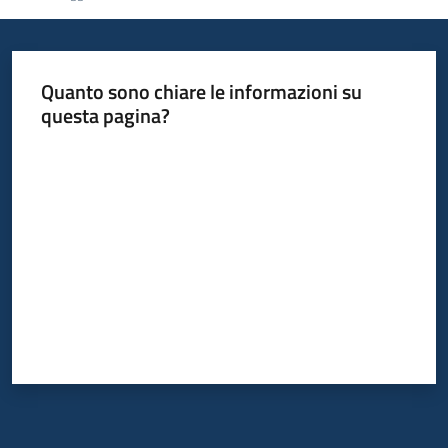
Piani
Programmi
Quanto sono chiare le informazioni su
Progetti
questa pagina?
Valuta da 1 a 5 stelle
Mediateca
Giuseppe
Guglielmi
Seguici
su