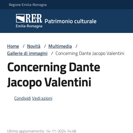
Vai al contenuto
Vai alla navigazione
Vai al footer
Regione Emilia-Romagna
Patrimonio
Patrimonio culturale
culturale
Home
/
Novità
/
Multimedia
/
Argomenti
Gallerie di immagini
/
Concerning Dante Jacopo Valentini
Concerning Dante
Jacopo Valentini
Novità
Condividi
Vedi azioni
Servizi
Leggi
Atti
Bandi
Ultimo aggiornamento
:
14-11-2024 14:48