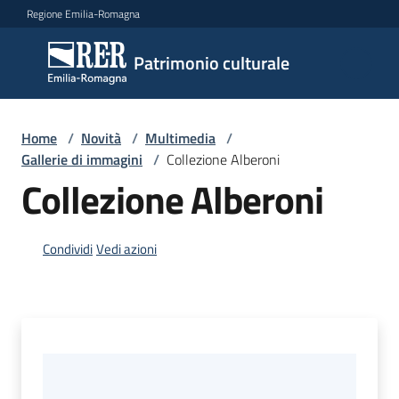
Vai al contenuto
Vai alla navigazione
Vai al footer
Regione Emilia-Romagna
Patrimonio
Patrimonio culturale
culturale
Home
/
Novità
/
Multimedia
/
Argomenti
Gallerie di immagini
/
Collezione Alberoni
Collezione Alberoni
Novità
Condividi
Vedi azioni
Servizi
Leggi
Atti
Bandi