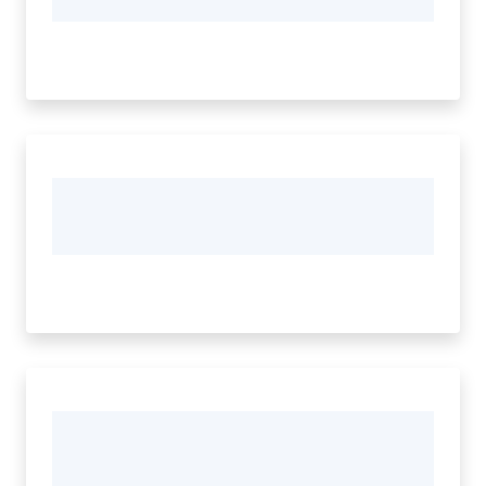
Piani
Programmi
Progetti
Mediateca
Giuseppe
Guglielmi
Seguici
su